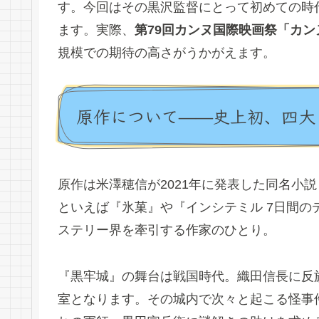
す。今回はその黒沢監督にとって初めての時
ます。実際、
第79回カンヌ国際映画祭「カ
規模での期待の高さがうかがえます。
原作について——史上初、四大
原作は米澤穂信が2021年に発表した同名小説
といえば『氷菓』や『インシテミル 7日間
ステリー界を牽引する作家のひとり。
『黒牢城』の舞台は戦国時代。織田信長に反
室となります。その城内で次々と起こる怪事