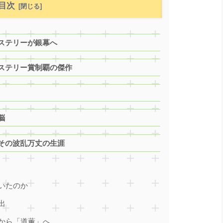
目次
ステリーが銀幕へ
ステリー賞制覇の傑作
脳
その波乱万丈の生涯
いたのか
出
から「道薫」へ