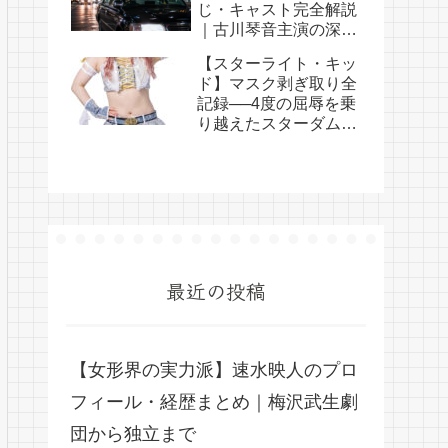
じ・キャスト完全解説
｜古川琴音主演の深夜
ドラマが話題
【スターライト・キッ
ド】マスク剥ぎ取り全
記録──4度の屈辱を乗
り越えたスターダムの
覆面女王
最近の投稿
【女形界の実力派】速水映人のプロ
フィール・経歴まとめ｜梅沢武生劇
団から独立まで