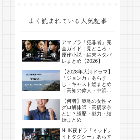
よく読まれている人気記事
アマプラ「犯罪者」完
全ガイド｜見どころ・
原作小説・結末ネタバ
レまとめ【2026】
【2028年大河ドラマ】
「ジョン万」あらす
じ・キャスト総まとめ
｜高知の偉人・中浜万
次郎とは何者か？
【何者】築地の女性マ
グロ解体師・高橋李奈
とは？経歴・魅力・結
婚まとめ
NHK夜ドラ「ミッドナ
イトタクシー」あらす