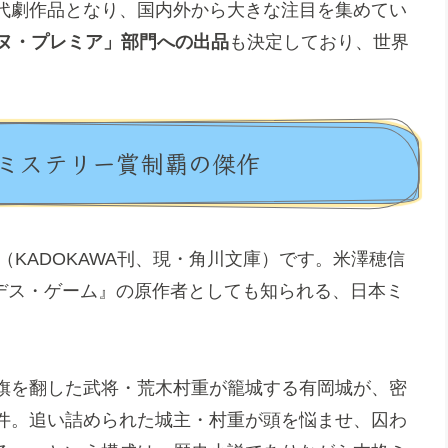
代劇作品となり、国内外から大きな注目を集めてい
ンヌ・プレミア」部門への出品
も決定しており、世界
ミステリー賞制覇の傑作
（KADOKAWA刊、現・角川文庫）です。米澤穂信
のデス・ゲーム』の原作者としても知られる、日本ミ
旗を翻した武将・荒木村重が籠城する有岡城が、密
件。追い詰められた城主・村重が頭を悩ませ、囚わ