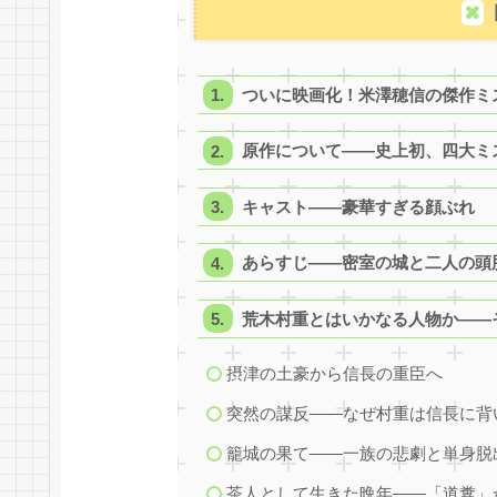
ついに映画化！米澤穂信の傑作ミ
原作について——史上初、四大ミ
キャスト——豪華すぎる顔ぶれ
あらすじ——密室の城と二人の頭
荒木村重とはいかなる人物か——
摂津の土豪から信長の重臣へ
突然の謀反——なぜ村重は信長に背
籠城の果て——一族の悲劇と単身脱
茶人として生きた晩年——「道糞」