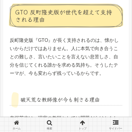
GTO 反町隆史版が世代を超えて支持
される理由
反町隆史版『GTO』が長く支持されるのは、懐かし
いからだけではありません。人に本気で向き合うこ
との難しさ、言いたいことを言えない息苦しさ、自
分を信じてくれる誰かを求める気持ち。そうしたテ
ーマが、今も変わらず残っているからです。
破天荒な教師像が今も刺さる理由
鬼塚英吉は、現実の教師としては問題だらけかもし
れません。ルールを破り、感情的に動き、周囲を振
ホーム
検索
トップ
サイドバー